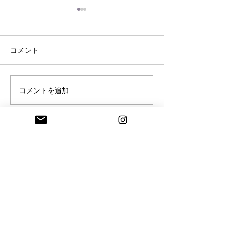
コメント
脳内ヒ－リングのご感想
《脳内ヒ－リン
コメントを追加…
🍃
のねじれ調整》
information
Ayurveda salon Tithi
アーユルヴェーダサロン ティティ