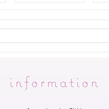
脳内ヒ－リングのご感想🍃
《脳
じれ
information