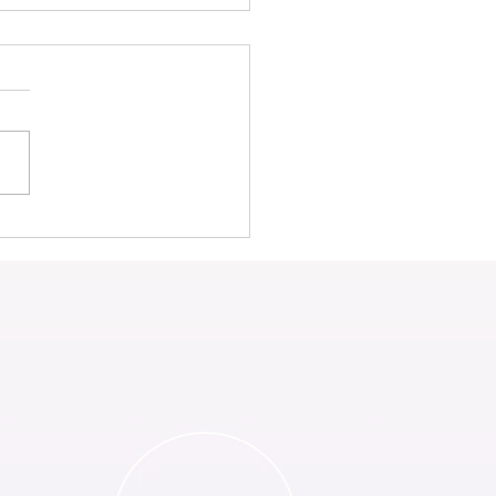
内ヒ－リングと身体のね
調整》