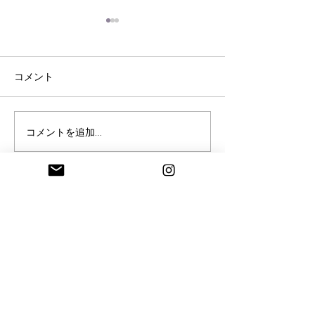
コメント
脳内ヒ－リングのご感想
《脳内ヒ－リン
コメントを追加…
🍃
のねじれ調整》
information
Ayurveda salon Tithi