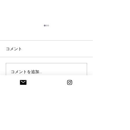
コメント
脳内ヒ－リングのご感想
《脳内ヒ－リン
コメントを追加…
🍃
のねじれ調整》
information