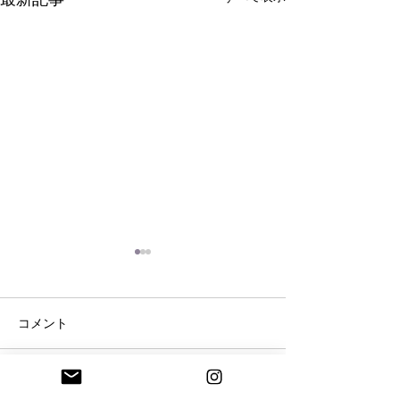
コメント
脳内ヒ－リングのご感想
《脳内ヒ－リン
コメントを追加…