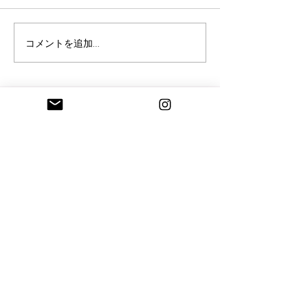
脳内ヒ－リングのご感想
《脳内ヒ－リン
コメントを追加…
🍃
のねじれ調整》
information
Ayurveda salon Tithi
アーユルヴェーダサロン ティティ
​より自分らしく、新しいステージを歩む女性の為
に
滋賀県大津市浜大津