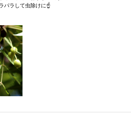
ラパラして虫除けに☝️