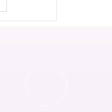
内ヒ－リングと身体のね
調整》