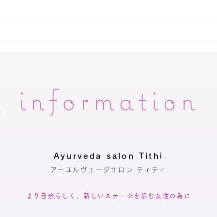
脳内ヒ－リングのご感想🍃
《脳
じれ
information
Ayurveda salon Tithi
アーユルヴェーダサロン ティティ
​より自分らしく、新しいステージを歩む女性の為に