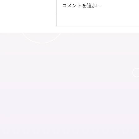
コメントを追加…
本当の自分を知るア－ユルヴ
ェ－ダWS開催♪